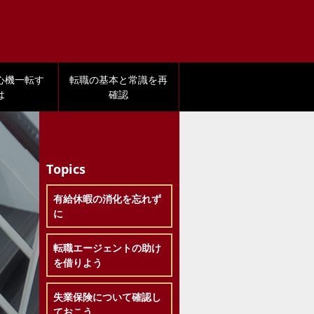
心機一転す
転職の基本と常識を再
は
確認
Topics
有給休暇の消化を忘れず
に
転職エージェントの助け
を借りよう
失業保険について確認し
ておこう