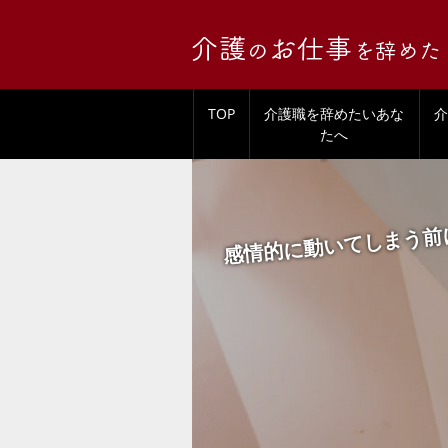
TOP
介護職を辞めたいあな
介
たへ
感情的に動いてしまう前