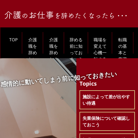
TOP
介護
介護
辞める
職場を
転職
職を
職を
前に知
変えて
の基
辞め
辞め
ってお
心機一
本と
たい
たく
くべき
転する
常識
あな
なる
こと
には
を再
たへ
理由
確認
感情的に動いてしまう前に知っておきたい
Topics
施設によって差が出やす
い待遇
失業保険について確認し
ておこう