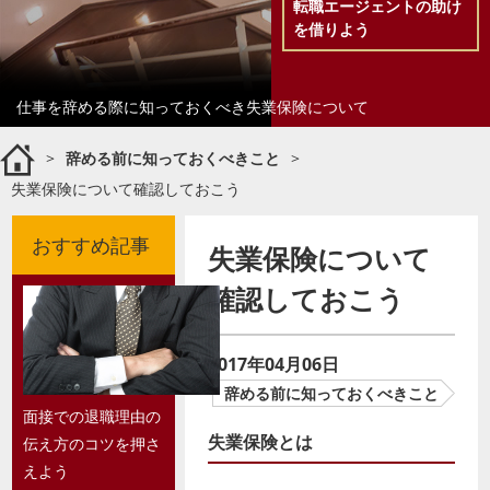
転職エージェントの助け
を借りよう
仕事を辞める際に知っておくべき失業保険について
>
辞める前に知っておくべきこと
>
失業保険について確認しておこう
おすすめ記事
失業保険について
確認しておこう
2017年04月06日
辞める前に知っておくべきこと
面接での退職理由の
失業保険とは
伝え方のコツを押さ
えよう