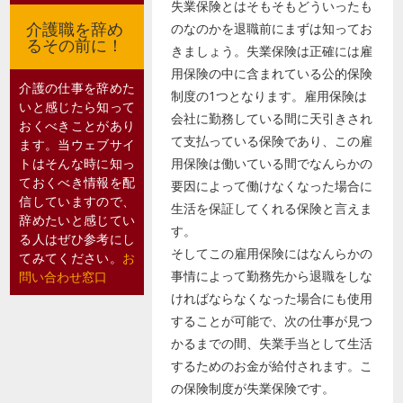
失業保険とはそもそもどういったも
介護職を辞め
のなのかを退職前にまずは知ってお
るその前に！
きましょう。失業保険は正確には雇
用保険の中に含まれている公的保険
介護の仕事を辞めた
制度の1つとなります。雇用保険は
いと感じたら知って
会社に勤務している間に天引きされ
おくべきことがあり
て支払っている保険であり、この雇
ます。当ウェブサイ
トはそんな時に知っ
用保険は働いている間でなんらかの
ておくべき情報を配
要因によって働けなくなった場合に
信していますので、
生活を保証してくれる保険と言えま
辞めたいと感じてい
す。
る人はぜひ参考にし
そしてこの雇用保険にはなんらかの
てみてください。
お
事情によって勤務先から退職をしな
問い合わせ窓口
ければならなくなった場合にも使用
することが可能で、次の仕事が見つ
かるまでの間、失業手当として生活
するためのお金が給付されます。こ
の保険制度が失業保険です。