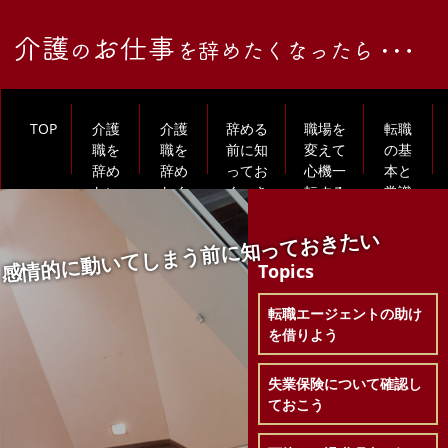
TOP
介護
介護
辞める
職場を
転職
職を
職を
前に知
変えて
の基
辞め
辞め
ってお
心機一
本と
たい
たく
くべき
転する
常識
あな
なる
こと
には
を再
たへ
理由
確認
感情的に動いてしまう前に知っておきたい
Topics
転職エージェントの助け
を借りよう
失業保険について確認し
ておこう