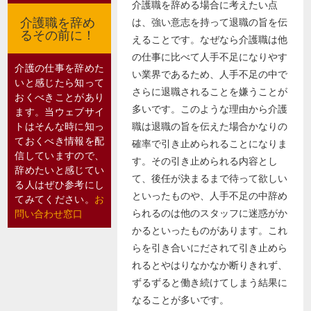
介護職を辞める場合に考えたい点
介護職を辞め
は、強い意志を持って退職の旨を伝
るその前に！
えることです。なぜなら介護職は他
の仕事に比べて人手不足になりやす
介護の仕事を辞めた
い業界であるため、人手不足の中で
いと感じたら知って
さらに退職されることを嫌うことが
おくべきことがあり
多いです。このような理由から介護
ます。当ウェブサイ
トはそんな時に知っ
職は退職の旨を伝えた場合かなりの
ておくべき情報を配
確率で引き止められることになりま
信していますので、
す。その引き止められる内容とし
辞めたいと感じてい
て、後任が決まるまで待って欲しい
る人はぜひ参考にし
といったものや、人手不足の中辞め
てみてください。
お
られるのは他のスタッフに迷惑がか
問い合わせ窓口
かるといったものがあります。これ
らを引き合いにだされて引き止めら
れるとやはりなかなか断りきれず、
ずるずると働き続けてしまう結果に
なることが多いです。